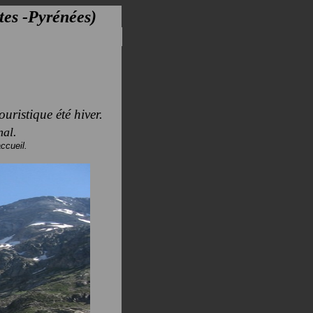
utes -Pyrénées)
ouristique été hiver.
nal.
ccueil.